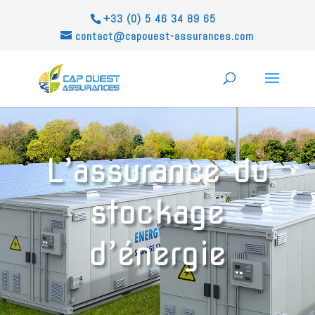
+33 (0) 5 46 34 89 65
contact@capouest-assurances.com
L’assurance du
stockage
d’énergie