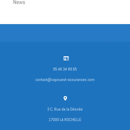
News

05 46 34 89 65
contact@capouest-assurances.com

3 C, Rue de la Désirée
17000 LA ROCHELLE