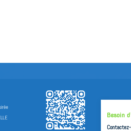
sirée
Besoin d
ELLE
Contactez-n