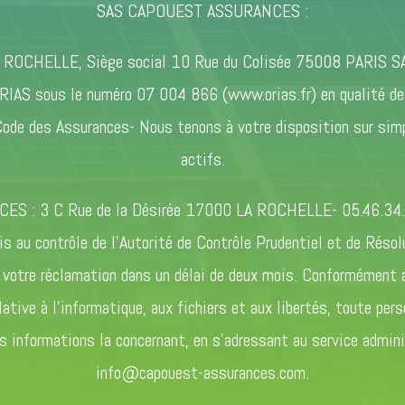
SAS CAPOUEST ASSURANCES :
A ROCHELLE, Siège social 10 Rue du Colisée 75008 PARIS S
IAS sous le numéro 07 004 866 (www.orias.fr) en qualité de c
Code des Assurances- Nous tenons à votre disposition sur sim
actifs.
ES : 3 C Rue de la Désirée 17000 LA ROCHELLE- 05.46.34.
mis au contrôle de l’Autorité de Contrôle Prudentiel et de Rés
otre réclamation dans un délai de deux mois. Conformément au
tive à l’informatique, aux fichiers et aux libertés, toute per
es informations la concernant, en s’adressant au service admini
info@capouest-assurances.com.