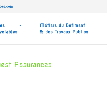
ces.com
ies
Métiers du Bâtiment
velables
& des Travaux Publics
uest Assurances