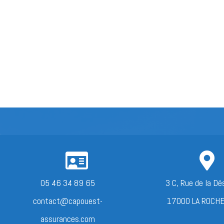


05 46 34 89 65
3 C, Rue de la Dé
contact@capouest-
17000 LA ROCH
assurances.com